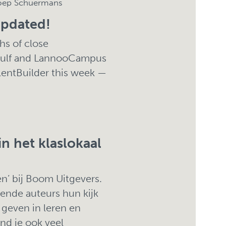
oep Schuermans
updated!
hs of close
ewulf and LannooCampus
lentBuilder this week —
n het klaslokaal
n’ bij Boom Uitgevers.
lende auteurs hun kijk
 geven in leren en
ind je ook veel