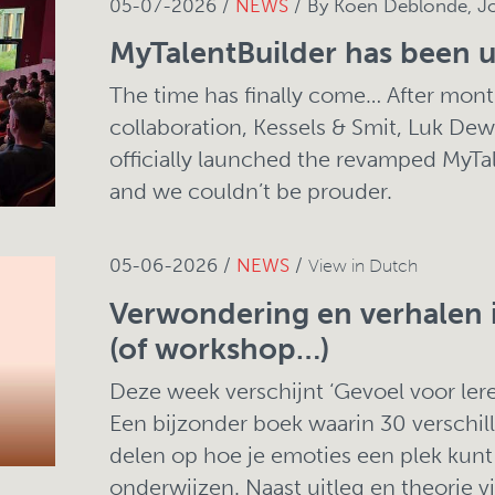
05-07-2026 /
NEWS
/ By Koen Deblonde, J
MyTalentBuilder has been 
The time has finally come… After mont
collaboration, Kessels & Smit, Luk D
officially launched the revamped MyTa
and we couldn’t be prouder.
05-06-2026 /
NEWS
/
View in Dutch
Verwondering en verhalen i
(of workshop…)
Deze week verschijnt ‘Gevoel voor lere
Een bijzonder boek waarin 30 verschil
delen op hoe je emoties een plek kunt
onderwijzen. Naast uitleg en theorie v