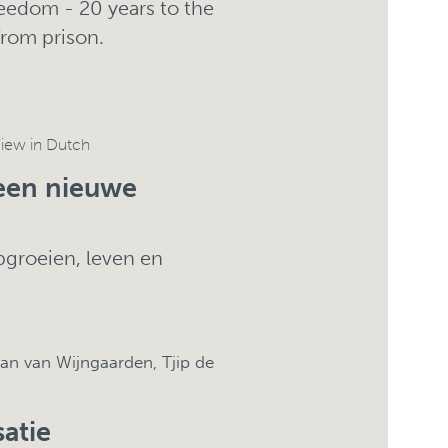
freedom - 20 years to the
from prison.
iew in Dutch
een nieuwe
groeien, leven en
rjan van Wijngaarden, Tjip de
satie