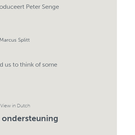
troduceert Peter Senge
arcus Splitt
d us to think of some
/
View in Dutch
r ondersteuning