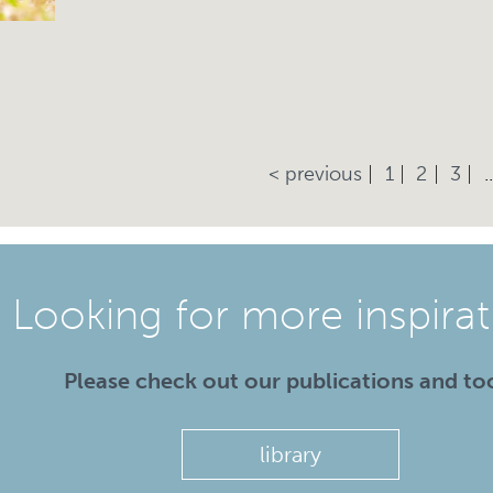
< previous
1
2
3
..
Looking for more inspirat
Please check out our publications and to
library