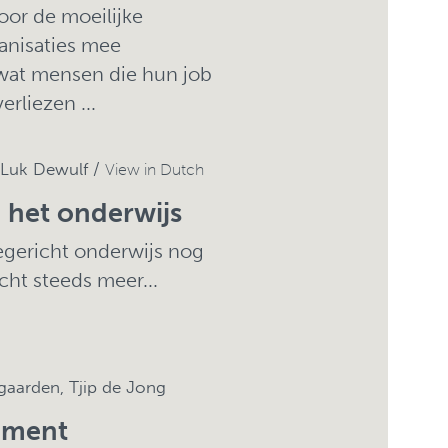
or de moeilijke
anisaties mee
 wat mensen die hun job
rliezen ...
 Luk Dewulf /
View in Dutch
n het onderwijs
egericht onderwijs nog
icht steeds meer...
gaarden, Tjip de Jong
ement