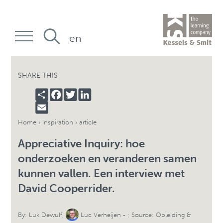
en
SHARE THIS
SHARE
FACEBOOK
TWITTER
LINKEDIN
EMAIL
Home
›
Inspiration
› article
Appreciative Inquiry: hoe
onderzoeken en veranderen samen
kunnen vallen. Een interview met
David Cooperrider.
By:
Luk Dewulf
,
Luc Verheijen
- ; Source: Opleiding &