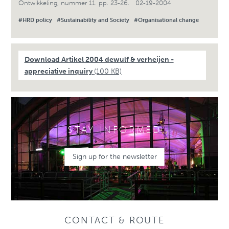
Ontwikkeling, nummer 11. pp. 23-26. 02-19-2004
#HRD policy
#Sustainability and Society
#Organisational change
Download Artikel 2004 dewulf & verheijen -
appreciative inquiry
(100 KB)
STAY INFORMED
Sign up for the newsletter
CONTACT & ROUTE