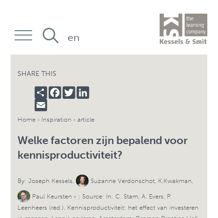
en
SHARE THIS
SHARE
FACEBOOK
TWITTER
LINKEDIN
EMAIL
Home
›
Inspiration
› article
Welke factoren zijn bepalend voor
kennisproductiviteit?
By:
Joseph Kessels
,
Suzanne Verdonschot
,
K.Kwakman
,
Paul Keursten
- ; Source: In: C. Stam, A. Evers, P.
Leenheers (red.), Kennisproductiviteit: het effect van investeren