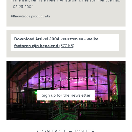
in mensen, kennis en leren. Amsterdam: Pearson Prentice Hall.
02-25-2004
#Knowledge productivity
Download Artikel 2004 keursten ea - welke
factoren zijn bepalend
(377 KB)
STAY INFORMED
Sign up for the newsletter
CONTACT & ROUTE