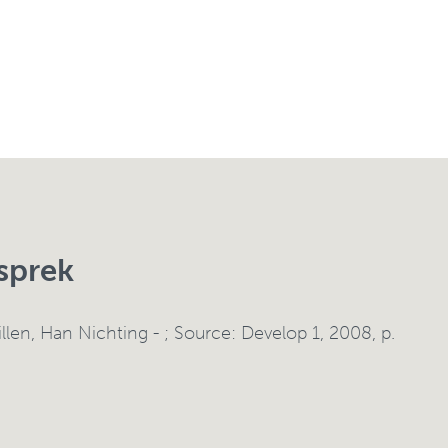
sprek
illen
,
Han Nichting
- ; Source: Develop 1, 2008, p.