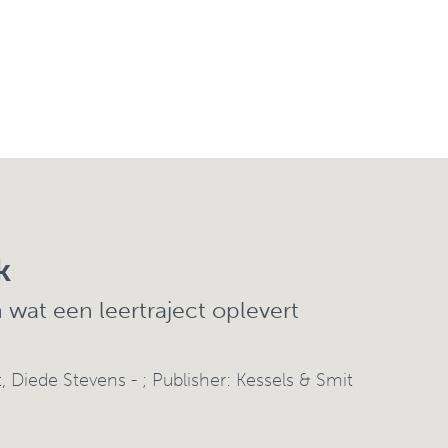
k
wat een leertraject oplevert
t
,
Diede Stevens
- ; Publisher: Kessels & Smit