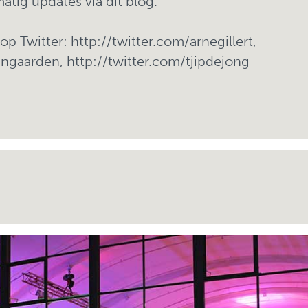
tig updates via dit blog.
 op Twitter:
http://twitter.com/arnegillert
,
ijngaarden
,
http://twitter.com/tjipdejong