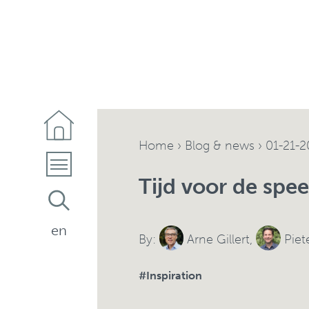
Home
›
Blog & news
›
01-21-2
Tijd voor de spee
en
By:
Arne Gillert
,
Piet
#Inspiration