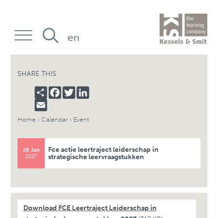
en
SHARE THIS
SHARE
FACEBOOK
TWITTER
LINKEDIN
EMAIL
Home
›
Calendar
›
Event
Fce actie leertraject leiderschap in
28 Jan
strategische leervraagstukken
2027
Download FCE Leertraject Leiderschap in