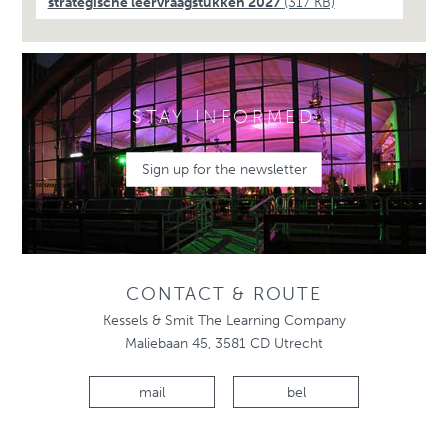
strategische leervraagstukken 2027
(317 KB)
STAY INFORMED
Sign up for the newsletter
CONTACT & ROUTE
Kessels & Smit The Learning Company
Maliebaan 45, 3581 CD Utrecht
mail
bel