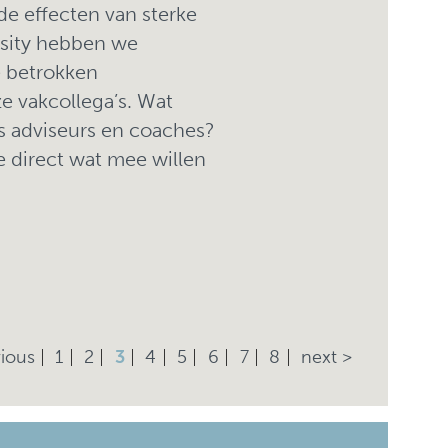
de effecten van sterke
rsity hebben we
 betrokken
ze vakcollega’s. Wat
s adviseurs en coaches?
e direct wat mee willen
vious
1
2
3
4
5
6
7
8
next >