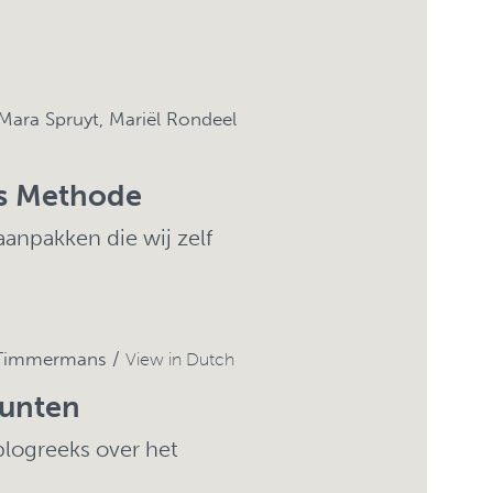
ara Spruyt, Mariël Rondeel
nts Methode
aanpakken die wij zelf
a Timmermans /
View in Dutch
Punten
blogreeks over het