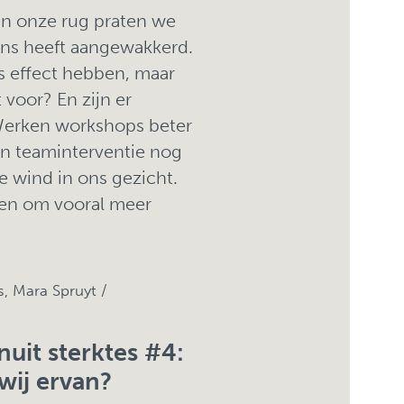
in onze rug praten we
ons heeft aangewakkerd.
s effect hebben, maar
voor? En zijn er
? Werken workshops beter
en teaminterventie nog
e wind in ons gezicht.
igen om vooral meer
 Mara Spruyt /
uit sterktes #4:
wij ervan?