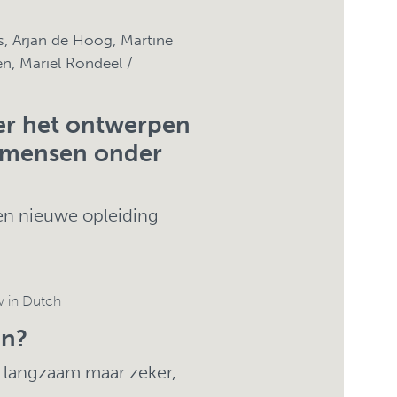
 Arjan de Hoog, Martine
en, Mariel Rondeel /
over het ontwerpen
l mensen onder
een nieuwe opleiding
w in Dutch
en?
en langzaam maar zeker,