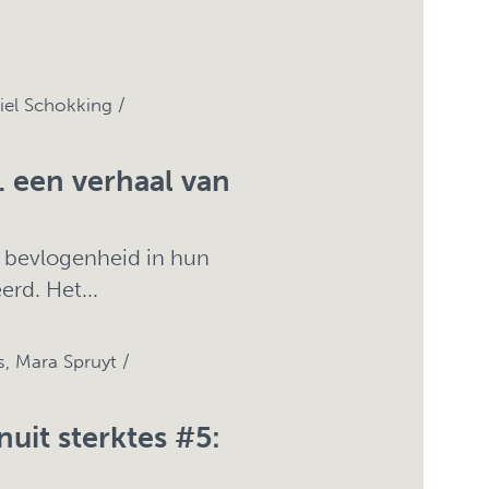
iel Schokking /
 een verhaal van
l bevlogenheid in hun
erd. Het...
 Mara Spruyt /
uit sterktes #5: