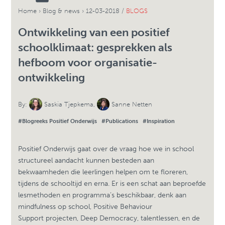
Home
›
Blog & news
›
12-03-2018 /
BLOGS
Ontwikkeling van een positief
schoolklimaat: gesprekken als
hefboom voor organisatie-
ontwikkeling
By:
Saskia Tjepkema
,
Sanne Netten
#Blogreeks Positief Onderwijs
#Publications
#Inspiration
Positief Onderwijs gaat over de vraag hoe we in school
structureel aandacht kunnen besteden aan
bekwaamheden die leerlingen helpen om te floreren,
tijdens de schooltijd en erna. Er is een schat aan beproefde
lesmethoden en programma’s beschikbaar, denk aan
mindfulness op school, Positive Behaviour
Support projecten, Deep Democracy, talentlessen, en de