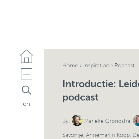
Home
›
Inspiration
› Podcast
Introductie: Lei
podcast
en
By:
Marieke Grondstra
,
Savonije
,
Annemarijn Koop
,
De