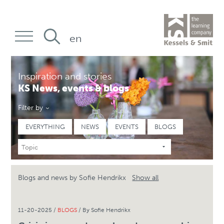
en
Inspiration and stories
KS News, events & blogs
Filter by
EVERYTHING
NEWS
EVENTS
BLOGS
Blogs and news by Sofie Hendrikx
Show all
11-20-2025 /
BLOGS
/ By Sofie Hendrikx