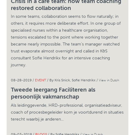
Crisis in a care team: how team coaching
restored collaboration
In some teams, collaboration seems to flow naturally; in
others, it requires more deliberate effort. In one group of
specialised nurses within a healthcare organisation,
tensions escalated to the point where working together
became nearly impossible. The team’s manager watched
trust evaporate almost overnight and called in K&S
consultant Sofie Hendrikx for an intensive coaching
journey.
08-28-2019 /
EVENT
/ By Kris Snick, Sofie Hendrikx /
View in Dutch
Tweede leergang Faciliteren als
persoonlijk vakmanschap
Als leidinggevende, HRD-professional, organisatieadviseur,
coach of procesbegeleider kom je voortdurend in situaties
terecht waarbij je anderen...
09-03-2018 /
BLOGS
/ By Sofie Hendrikx /
View in Dutch