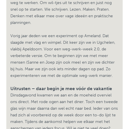
weg te werken. Om wil-tjes uit te schrijven en juist nog
snel op te starten. We schrijven. Lezen. Maken. Praten.
Denken met elkaar mee over vage ideeën en praktische
planningen.
Vorig jaar deden we een experiment op Ameland. Dat
slaagde met vlag en wimpel. Dit keer zijn we in Ugchelen,
vlakbij Apeldoorn. Voor een weg-werk-week 2.0, de
verbeterde versie. Om te beginnen zijn we met meer
mensen (Sanne en Joep zijn ook mee) en zijn we dichter
bij huis. Maar we zijn ook iets minder dagen op pad. Zo
experimenteren we met de optimale weg-werk manier.
Uitrusten – daar begin je mee vóór de vakantie
Dinsdagavond kwamen we aan en de moeheid overviel
ons direct. Met rode ogen aan het diner. Toch een tweede
glas wijn maar daarna dan wel echt naar bed. Ieder van ons
had zich al voorbereid op de week door een to-do lijst te
maken. Tijdens de aankomst helpen we elkaar met het
aanscherpen van ieders focus. Wil je niet te veel doen?