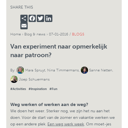
SHARE THIS
SHARE
FACEBOOK
TWITTER
LINKEDIN
EMAIL
Home
›
Blog & news
›
07-01-2016 /
BLOGS
Van experiment naar opmerkelijk
naar patroon?
By:
Mara Spruyt
,
Nina Timmermans
,
Sanne Netten
,
Joep Schuermans
#Activities
#Inspiration
#Fun
Weg werken of werken aan de weg?
We doen het weer. Sterker nog, we zijn het nu aan het
doen. Voor de start van de zomer en vakantie werken we
op een andere plek.
Een weg werk week
. Om moet-jes