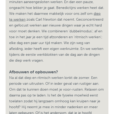
minuten aaneengesloten werken. En dan een pauze,
ongeacht hoe lekker je gaat. Benedictijns werken heet dat.
We maken het daarmee makkelijk voor ons zelf om
diep
te werken
zoals Carl Newton dat noemt. Geconcentreerd
en gefocust werken aan nieuwe dingen waar je echt hard
voor moet denken. We combineren ‘dubbelmodus’; af en
toe in het jaar je een tijd afzonderen en ‘ritmisch werken’;
elke dag een paar uur tijd maken. We zijn weg van
afleiding, ieder heeft een eigen werkruimte. En we werken
tijdens de eerste werkblokken van de dag aan de dingen
die diep werk vragen.
Afbouwen of opbouwen?
Na al dat diep en ritmisch werken lonkt de zomer. Een
periode van uitrusten. Of in ieder geval van rustiger aan.
Om dat te kunnen doen moet je voor-rusten. Relaxen om
daarna pas op te laden. Is het de fysieke moeheid eerst
toelaten zodat hij langzaam omhoog kan kruipen naar je
hoofd? Hij neemt je mee in minder nadenken en meer
laten gebeuren. Of is het andersom, dat je je hoofd